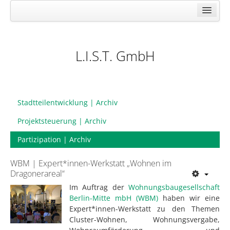
Wir über uns
Stadtteilentwicklung
L.I.S.T. GmbH
Projektsteuerung
Partizipation
Projektarchiv
Stadtteilentwicklung | Archiv
Projektsteuerung | Archiv
Partizipation | Archiv
WBM | Expert*innen-Werkstatt „Wohnen im
Dragonerareal“
Im Auftrag der
Wohnungsbaugesellschaft
Berlin-Mitte mbH (WBM)
haben wir eine
Expert*innen-Werkstatt zu den Themen
Cluster-Wohnen, Wohnungsvergabe,