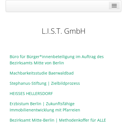
Wir über uns
Stadtteilentwicklung
L.I.S.T. GmbH
Projektsteuerung
Partizipation
Projektarchiv
Büro für Bürger*innenbeteiligung im Auftrag des
Bezirksamts Mitte von Berlin
Machbarkeitsstudie Baerwaldbad
Stephanus-Stiftung | Zielbildprozess
HEISSES HELLERSDORF
Erzbistum Berlin | Zukunftsfähige
Immobilienentwicklung mit Pfarreien
Bezirksamt Mitte-Berlin | Methodenkoffer für ALLE