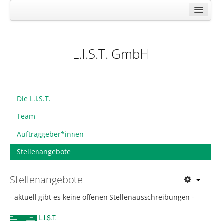
Wir über uns
Stadtteilentwicklung
L.I.S.T. GmbH
Projektsteuerung
Partizipation
Projektarchiv
Die L.I.S.T.
Team
Auftraggeber*innen
Stellenangebote
Stellenangebote
- aktuell gibt es keine offenen Stellenausschreibungen -